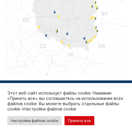
Этот веб-сайт использует файлы cookie. Нажимая
вернуться наверх
«Принять все», вы соглашаетесь на использование всех
файлов cookie. Вы можете выбрать отдельные файлы
cookie «Настройки файлов cookie
Настройки файлов cookie
Принять все
PKS International Cargo S.A.
© Все права защищены 2026
Реализация:
ComputerSoft