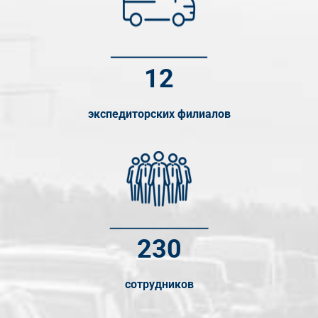
12
экспедиторских филиалов
230
сотрудников