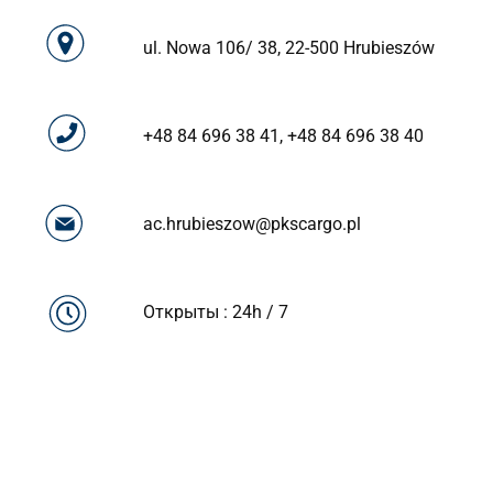
ul. Nowa 106/ 38, 22-500 Hrubieszów
+48 84 696 38 41
,
+48 84 696 38 40
ac.hrubieszow@pkscargo.pl
Открыты : 24h / 7
MDR
IJHARS
MDR
IJHARS
FITO