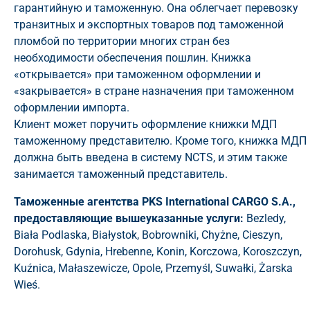
гарантийную и таможенную. Она облегчает перевозку
транзитных и экспортных товаров под таможенной
пломбой по территории многих стран без
необходимости обеспечения пошлин. Книжка
«открывается» при таможенном оформлении и
«закрывается» в стране назначения при таможенном
оформлении импорта.
Клиент может поручить оформление книжки МДП
таможенному представителю. Кроме того, книжка МДП
должна быть введена в систему NCTS, и этим также
занимается таможенный представитель.
Таможенные агентства PKS International CARGO S.A.,
предоставляющие вышеуказанные услуги:
Bezledy
,
Biała Podlaska
,
Białystok
,
Bobrowniki
,
Chyżne
,
Cieszyn
,
Dorohusk
,
Gdynia
,
Hrebenne
,
Konin
,
Korczowa
,
Koroszczyn
,
Kuźnica
,
Małaszewicze
,
Opole
,
Przemyśl,
Suwałki
,
Żarska
Wieś
.